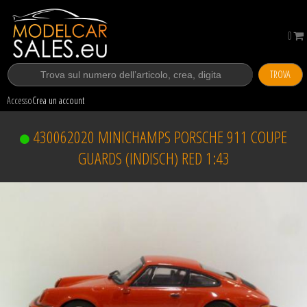
0
TROVA
Accesso
Crea un account
430062020 MINICHAMPS PORSCHE 911 COUPE
GUARDS (INDISCH) RED 1:43