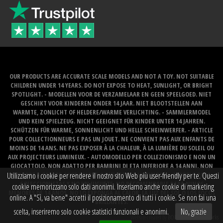
OUR PRODUCTS ARE ACCURATE SCALE MODELS AND NOT A TOY. NOT SUITABLE
CHILDREN UNDER 14 YEARS. DO NOT EXPOSE TO HEAT, SUNLIGHT, OR BRIGHT
SPOTLIGHT. - MODELLEN VOOR DE VERZAMELAAR EN GEEN SPEELGOED. NIET
GESCHIKT VOOR KINDEREN ONDER 14 JAAR. NIET BLOOTSTELLEN AAN
WARMTE, ZONLICHT OF HELDERE/WARME VERLICHTING. - SAMMLERMODEL
UND KEIN SPIELZEUG. NICHT GEEIGNET FÜR KINDER UNTER 14 JAHREN.
SCHÜTZEN FÜR WARME, SONNENLICHT UND HELLE SCHEINWERFER. - ARTICLE
POUR COLLECTIONNEURS E PAS UN JOUET. NE CONVIENT PAS AUX ENFANTS DE
MOINS DE 14 ANS. NE PAS EXPOSER À LA CHALEUR, À LA LUMIÈRE DU SOLEIL OU
AUX PROJECTEURS LUMINEUX. - AUTOMODELLO PER COLLEZIONISMO E NON UN
GIOCATTOLO. NON ADATTO PER BAMBINI DI ETA INFERIORE A 14 ANNI. NON
Utilizziamo i cookie per rendere il nostro sito Web più user-friendly per te. Questi
ESPORRE A CALORE, LUCE SOLARE O RIFLETTORE LUMINOSO. - MODELO PARA
COLECCIONISTAS Y NO UN JUGUETE. NO RECOMENDABLE PARA NINOS
cookie memorizzano solo dati anonimi. Inseriamo anche cookie di marketing
MENORES DE 14 ANOS. NO LO EXPONGA AL CALOR, LA LUZ DEL SOL O LOS FOCOS
online. A "Sì, va bene" accetti il ​​posizionamento di tutti i cookie. Se non fai una
BRILLANTES.
scelta, inseriremo solo cookie statistici funzionali e anonimi.
No, grazie
Website created by
BOMS creative web works