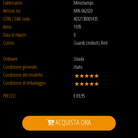
Fabbricante:
Minichamps
Articolo no:
MIN 062020
GTIN / EAN-code:
4012138001435
Anno:
1978
Data di rilascio:
0
Colore:
Guards (indisch) Red
Ordinare:
Strada
Condizione generale:
Usato
Condizione del modello:
Condizione di imballaggio:
PREZZO:
€
89,95
ACQUISTA ORA