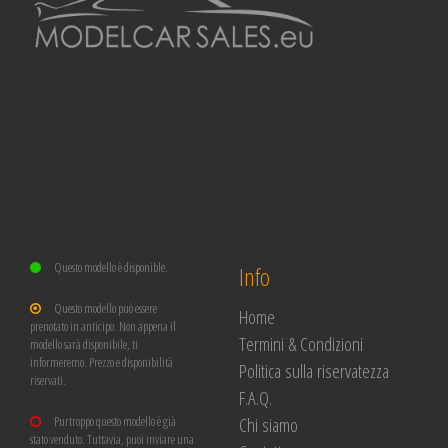
Questo modello è disponible.
Info
Questo modello può essere
Home
prenotato in anticipo. Non appena il
Termini & Condizioni
modello sarà disponibile, ti
informeremo. Prezzo e disponibilità
Politica sulla riservatezza
riservati.
F.A.Q.
Chi siamo
Purtroppo questo modello è già
stato venduto. Tuttavia, puoi inviare una