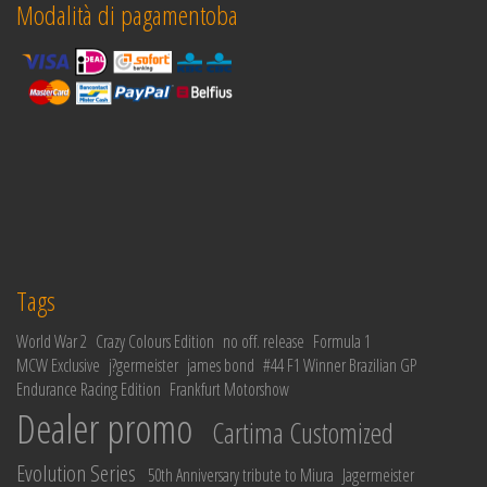
Modalità di pagamentoba
Tags
World War 2
Crazy Colours Edition
no off. release
Formula 1
MCW Exclusive
j?germeister
james bond
#44 F1 Winner Brazilian GP
Endurance Racing Edition
Frankfurt Motorshow
Dealer promo
Cartima Customized
Evolution Series
50th Anniversary tribute to Miura
Jagermeister