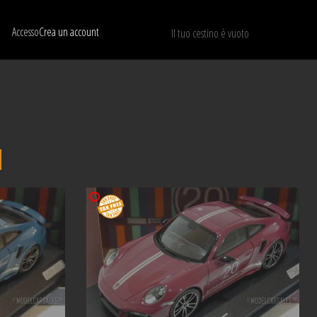
Accesso
Crea un account
Il tuo cestino è vuoto
Mostra solo I modelli disponibili
RIPRISTINA
N