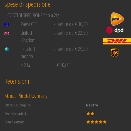
Spese di spedizione
COSTI DI SPEDIZIONE fino a 2kg
Paesi CEE
a partire dal € 10,00
United
a partire dal € 22,50
Kingdom
In tutto il
a partire dal € 29,50
mondo
> 2 kg:
+ € 10,00
Recensioni
M. m. , Pfinztal Germany:
Feedback sull’acquisto:
Neutro
Descrizione articolo:
Comunicazione: