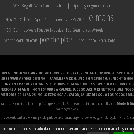
j
Rauh Welt Begriff
With Christmas Tree
Opening enginecover and bootlit
le mans
Japan Edition
Sport Auto Supertest 1999-2024
red bull
25 years Porsche Exclusive
Top Gear
Black Wheels
porsche platz
Walter Rohrl 70 Years
Linea Bianco
Plain Body
LDREN UNDER 14 YEARS. DO NOT EXPOSE TO HEAT, SUNLIGHT, OR BRIGHT SPOTLIGH
ELDERE/WARME VERLICHTING. - SAMMLERMODEL UND KEIN SPIELZEUG. NICHT GEEI
 CONVIENT PAS AUX ENFANTS DE MOINS DE 14 ANS. NE PAS EXPOSER À LA CHALEUR,
ERIORE A 14 ANNI. NON ESPORRE A CALORE, LUCE SOLARE O RIFLETTORE LUMINOS
MENORES DE 14 ANOS. NO LO EXPONGA AL CALOR, LA LUZ DEL SOL O LOS FOCOS BRIL
o a rendere le nostre collezioni il più complete possibile. Per questo, acquistiamo anche collezioni.
Modelli Di
nostro negozio web.
i Questo sito contiene solo una piccola parte della collezione disponibile e viene aggiornato regolarmente. C'è u
Stai pianificando di vendere la tua collezione? Contattaci per scoprire le...
Leggi di più
ti cookie memorizzano solo dati anonimi. Inseriamo anche cookie di marketing online. A 