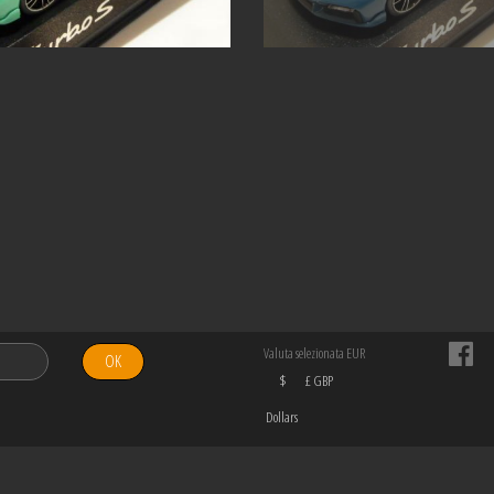
Valuta selezionata EUR
OK
$
£ GBP
Dollars