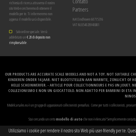
Contatto
richiesta di ricerca attraverso il nostro
Partners
sito Web e cercheremo di ottenere il
modello per te. Ti informeremo non
appena il modello sarà disponibile.
KvK Eindhoven 60715316
VAT NL854028948B01
Solo ordine speciale. Verrà
addebitato un
€ 20 di deposito non
rimpborsabile
.
OUR PRODUCTS ARE ACCURATE SCALE MODELS AND NOT A TOY. NOT SUITABLE CHI
KINDEREN ONDER 14 JAAR. NIET BLOOTSTELLEN AAN WARMTE, ZONLICHT OF H
HELLE SCHEINWERFER. - ARTICLE POUR COLLECTIONNEURS E PAS UN JOUET. NE
COLLEZIONISMO E NON UN GIOCATTOLO. NON ADATTO PER BAMBINI DI ETA INF
NINOS 
Modelcarsales.eu è un gruppo di appassionati collezionisti pressofusi. Come per tutti i collezionisti, proviam
Stai cercando un certo
modello di auto
che non è elencato? Semplicemente contattac
Utilizziamo i cookie per rendere il nostro sito Web più user-friendly per te. Ques