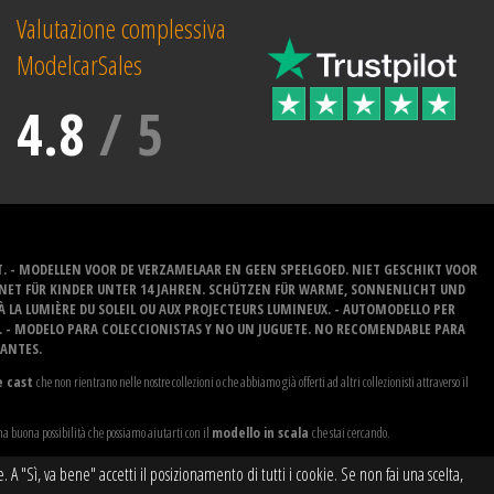
Valutazione complessiva
ModelcarSales
4.8
/
5
T. - MODELLEN VOOR DE VERZAMELAAR EN GEEN SPEELGOED. NIET GESCHIKT VOOR
GNET FÜR KINDER UNTER 14 JAHREN. SCHÜTZEN FÜR WARME, SONNENLICHT UND
 À LA LUMIÈRE DU SOLEIL OU AUX PROJECTEURS LUMINEUX. - AUTOMODELLO PER
O. - MODELO PARA COLECCIONISTAS Y NO UN JUGUETE. NO RECOMENDABLE PARA
LANTES.
e cast
che non rientrano nelle nostre collezioni o che abbiamo già offerti ad altri collezionisti attraverso il
na buona possibilità che possiamo aiutarti con il
modello in scala
che stai cercando.
"Sì, va bene" accetti il ​​posizionamento di tutti i cookie. Se non fai una scelta,