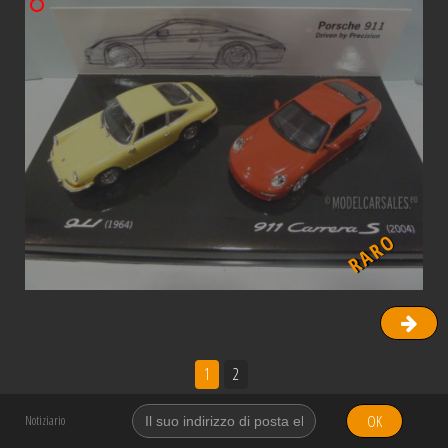
RARO
1
2
OK
Notiziario