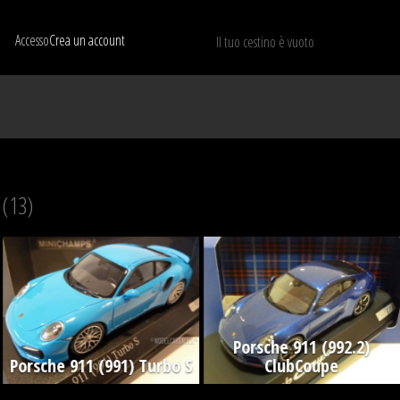
Accesso
Crea un account
Il tuo cestino è vuoto
Mostra solo I modelli disponibili
RIPRISTINA
A
(13)
Porsche 911 (992.2)
Porsche 911 (991) Turbo S
ClubCoupe