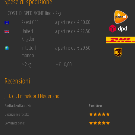
Spese di spedizione
COSTI DI SPEDIZIONE fino a 2kg
Paesi CEE
a partire dal € 10,00
United
a partire dal € 22,50
Kingdom
In tutto il
a partire dal € 29,50
mondo
> 2 kg:
+ € 10,00
Recensioni
J. B. (. , Emmeloord Nederland:
Feedback sull’acquisto:
Positivo
Descrizione articolo:
Comunicazione: