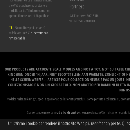
richiesta di ricerca attraverso il nostro
Partners
sito Web e cercheremo di ottenere il
modello per te. Ti informeremo non
appena il modello sarà disponibile.
KvK Eindhoven 60715316
VAT NL854028948B01
Solo ordine speciale. Verrà
addebitato un
€ 20 di deposito non
rimpborsabile
.
OUR PRODUCTS ARE ACCURATE SCALE MODELS AND NOT A TOY. NOT SUITABLE CHI
KINDEREN ONDER 14 JAAR. NIET BLOOTSTELLEN AAN WARMTE, ZONLICHT OF H
HELLE SCHEINWERFER. - ARTICLE POUR COLLECTIONNEURS E PAS UN JOUET. NE
COLLEZIONISMO E NON UN GIOCATTOLO. NON ADATTO PER BAMBINI DI ETA INF
NINOS 
Modelcarsales.eu è un gruppo di appassionati collezionisti pressofusi. Come per tutti i collezionisti, proviam
Stai cercando un certo
modello di auto
che non è elencato? Semplicemente contattac
Utilizziamo i cookie per rendere il nostro sito Web più user-friendly per te. Ques