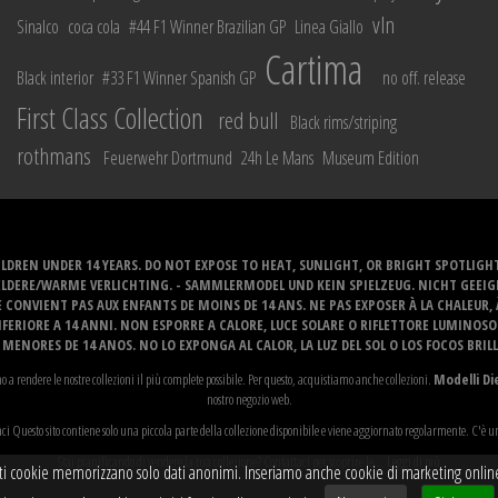
vln
Sinalco
coca cola
#44 F1 Winner Brazilian GP
Linea Giallo
Cartima
Black interior
#33 F1 Winner Spanish GP
no off. release
First Class Collection
red bull
Black rims/striping
rothmans
Feuerwehr Dortmund
24h Le Mans
Museum Edition
LDREN UNDER 14 YEARS. DO NOT EXPOSE TO HEAT, SUNLIGHT, OR BRIGHT SPOTLIGH
ELDERE/WARME VERLICHTING. - SAMMLERMODEL UND KEIN SPIELZEUG. NICHT GEEI
 CONVIENT PAS AUX ENFANTS DE MOINS DE 14 ANS. NE PAS EXPOSER À LA CHALEUR,
ERIORE A 14 ANNI. NON ESPORRE A CALORE, LUCE SOLARE O RIFLETTORE LUMINOS
MENORES DE 14 ANOS. NO LO EXPONGA AL CALOR, LA LUZ DEL SOL O LOS FOCOS BRIL
o a rendere le nostre collezioni il più complete possibile. Per questo, acquistiamo anche collezioni.
Modelli Di
nostro negozio web.
i Questo sito contiene solo una piccola parte della collezione disponibile e viene aggiornato regolarmente. C'è u
Stai pianificando di vendere la tua collezione? Contattaci per scoprire le...
Leggi di più
ti cookie memorizzano solo dati anonimi. Inseriamo anche cookie di marketing online. A 