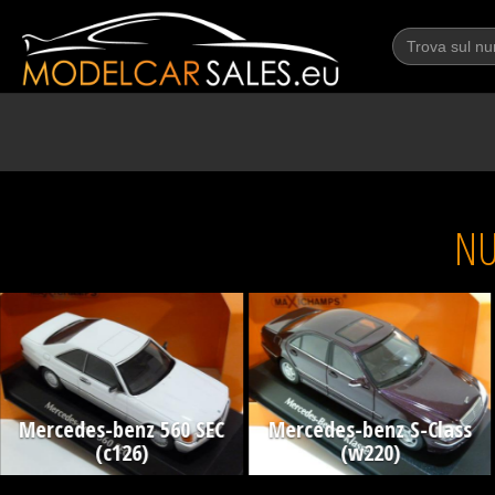
NU
Mercedes-benz 560 SEC
Mercedes-benz S-Class
(c126)
(w220)