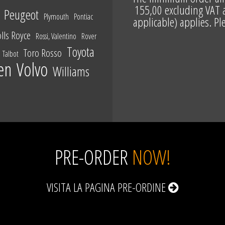
155,00 excluding VAT a
Peugeot
Plymouth
Pontiac
applicable) applies. P
lls Royce
Rossi, Valentino
Rover
No minimum purchase a
Toyota
Toro Rosso
Talbot
en
Volvo
Williams
Since we cannot guara
PRE-ORDER
NOW!
VISITA LA PAGINA
PRE-ORDINE
DUE TO CUSTOMS ISSUE
SHIP TO THE USA. UNFO
TO THE USA (INCLUD