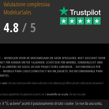
Valutazione complessiva
ModelcarSales
4.8
/
5
T. - MODELLEN VOOR DE VERZAMELAAR EN GEEN SPEELGOED. NIET GESCHIKT VOOR
GNET FÜR KINDER UNTER 14 JAHREN. SCHÜTZEN FÜR WARME, SONNENLICHT UND
 À LA LUMIÈRE DU SOLEIL OU AUX PROJECTEURS LUMINEUX. - AUTOMODELLO PER
O. - MODELO PARA COLECCIONISTAS Y NO UN JUGUETE. NO RECOMENDABLE PARA
LANTES.
e cast
che non rientrano nelle nostre collezioni o che abbiamo già offerti ad altri collezionisti attraverso il
na buona possibilità che possiamo aiutarti con il
modello in scala
che stai cercando.
"Sì, va bene" accetti il ​​posizionamento di tutti i cookie. Se non fai una scelta,