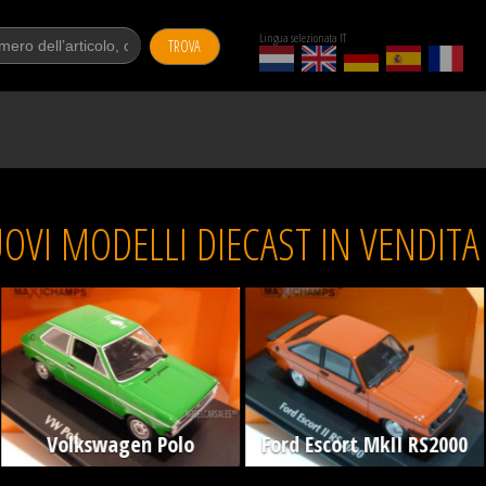
Lingua selezionata IT
TROVA
OVI MODELLI DIECAST IN VENDIT
Volkswagen Polo
Ford Escort MkII RS2000