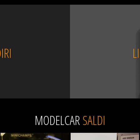
IRI
L
MODELCAR
SALDI