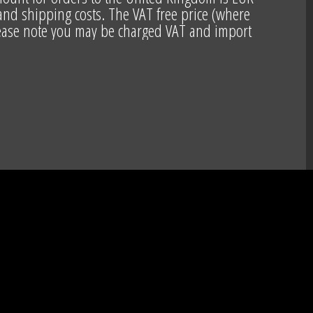
nd shipping costs. The VAT free price (where
lease note you may be charged VAT and import
duties by HRM Customs.
mount applies to UK VAT registered clients.
*
ntee delivery, WE DO NOT SHIP TO RUSSIA OR
BELARUS.
S IN THE USA, PARCEL COMPANIES NO LONGER
RTUNATELY WE ARE THEREFORE UNABLE TO SHIP
ING PUERTO RICO) UNTIL FURTHER NOTICE.