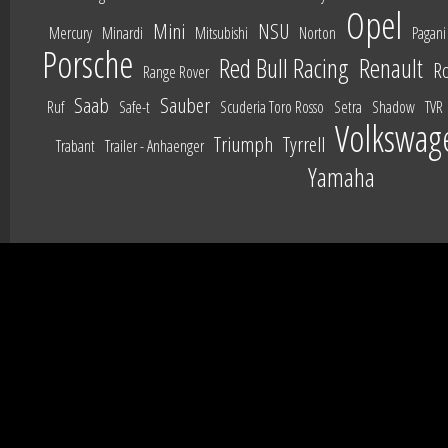
Opel
Mini
NSU
Mercury
Minardi
Mitsubishi
Norton
Pagani
Porsche
Red Bull Racing
Renault
Ro
Range Rover
Saab
Sauber
Ruf
Safe-t
Scuderia Toro Rosso
Setra
Shadow
TVR
Volkswag
Triumph
Tyrrell
Trabant
Trailer - Anhaenger
Yamaha