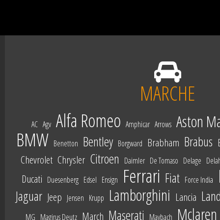
MARCHE
Alfa Romeo
Aston Ma
AC
Agv
Amphicar
Arrows
BMW
Bentley
Brabus
Brabham
Benetton
Borgward
Citroen
Chevrolet
Chrysler
Daimler
De Tomaso
Delage
Dela
Ferrari
Fiat
Ducati
Duesenberg
Edsel
Ensign
Force India
Lamborghini
Jaguar
Land
Jeep
Lancia
Jensen
Krupp
Mclaren
Maserati
March
MG
Magirus Deutz
Maybach