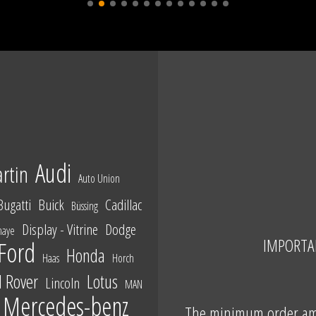
Audi
rtin
Auto Union
Bugatti
Buick
Cadillac
Büssing
Display - Vitrine
Dodge
haye
IMPORTA
Ford
Honda
Haas
Horch
 Rover
Lotus
Lincoln
MAN
Mercedes-benz
The minimum order amo