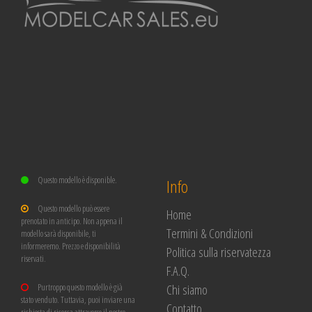
Questo modello è disponible.
Info
Questo modello può essere
Home
prenotato in anticipo. Non appena il
Termini & Condizioni
modello sarà disponibile, ti
informeremo. Prezzo e disponibilità
Politica sulla riservatezza
riservati.
F.A.Q.
Chi siamo
Purtroppo questo modello è già
stato venduto. Tuttavia, puoi inviare una
Contatto