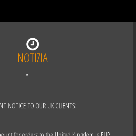
NOTIZIA
*
NT NOTICE TO OUR UK CLIENTS:
unt for orders to the United Kingdom is EUR