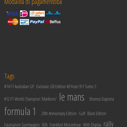
Modalità di pagamentoba
Tags
#14 F1 Australian GP
Exclusive GB Edition 40 Years 911 Turbo S
le mans
#12 F1 World Champion 'Marlboro'
Brumos Daytona
formula 1
20th Anniversary Edition
Gulf
Black Edition
rally
Faszination Sportwagen
VLN
Frankfurt Motorshow
With Display