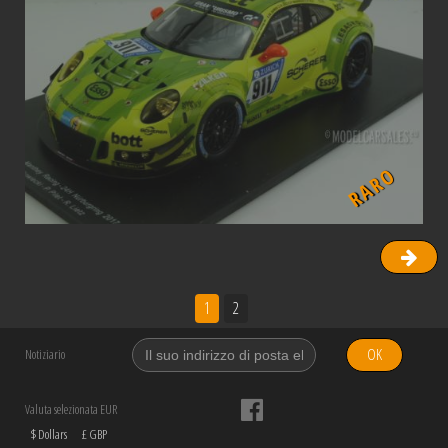
RARO
1
2
OK
Notiziario
Valuta selezionata EUR
$ Dollars
£ GBP