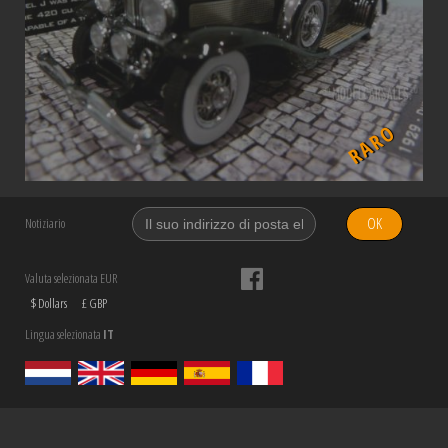
RARO
OK
Notiziario
Valuta selezionata EUR
$ Dollars
£ GBP
Lingua selezionata
IT