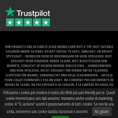
OUR PRODUCTS ARE ACCURATE SCALE MODELS AND NOT A TOY. NOT SUITABLE
CHILDREN UNDER 14 YEARS. DO NOT EXPOSE TO HEAT, SUNLIGHT, OR BRIGHT
SPOTLIGHT. - MODELLEN VOOR DE VERZAMELAAR EN GEEN SPEELGOED. NIET
GESCHIKT VOOR KINDEREN ONDER 14 JAAR. NIET BLOOTSTELLEN AAN
WARMTE, ZONLICHT OF HELDERE/WARME VERLICHTING. - SAMMLERMODEL
UND KEIN SPIELZEUG. NICHT GEEIGNET FÜR KINDER UNTER 14 JAHREN.
SCHÜTZEN FÜR WARME, SONNENLICHT UND HELLE SCHEINWERFER. - ARTICLE
POUR COLLECTIONNEURS E PAS UN JOUET. NE CONVIENT PAS AUX ENFANTS DE
MOINS DE 14 ANS. NE PAS EXPOSER À LA CHALEUR, À LA LUMIÈRE DU SOLEIL OU
AUX PROJECTEURS LUMINEUX. - AUTOMODELLO PER COLLEZIONISMO E NON UN
Utilizziamo i cookie per rendere il nostro sito Web più user-friendly per te. Questi
GIOCATTOLO. NON ADATTO PER BAMBINI DI ETA INFERIORE A 14 ANNI. NON
cookie memorizzano solo dati anonimi. Inseriamo anche cookie di marketing
ESPORRE A CALORE, LUCE SOLARE O RIFLETTORE LUMINOSO. - MODELO PARA
COLECCIONISTAS Y NO UN JUGUETE. NO RECOMENDABLE PARA NINOS
online. A "Sì, va bene" accetti il ​​posizionamento di tutti i cookie. Se non fai una
MENORES DE 14 ANOS. NO LO EXPONGA AL CALOR, LA LUZ DEL SOL O LOS FOCOS
scelta, inseriremo solo cookie statistici funzionali e anonimi.
No, grazie
BRILLANTES.