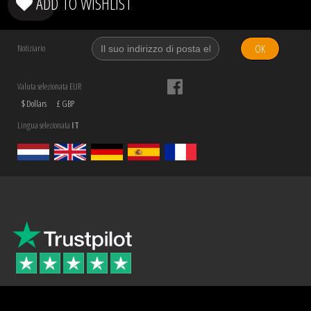
ADD TO WISHLIST
OK
Notiziario
Valuta selezionata EUR
$ Dollars
£ GBP
Lingua selezionata
IT