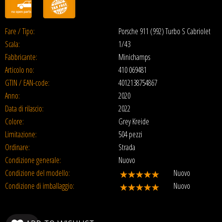
Fare / Tipo:
Porsche 911 (992) Turbo S Cabriolet
Scala:
1/43
Fabbricante:
Minichamps
Articolo no:
410 069481
GTIN / EAN-code:
4012138754867
Anno:
2020
Data di rilascio:
2022
Colore:
Grey Kreide
Limitazione:
504 pezzi
Ordinare:
Strada
Condizione generale:
Nuovo
Condizione del modello:
Nuovo
Condizione di imballaggio:
Nuovo