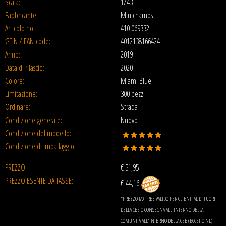
Scala:
1/43
Fabbricante:
Minichamps
Articolo no:
410 069332
GTIN / EAN-code:
4012138166424
Anno:
2019
Data di rilascio:
2020
Colore:
Miami Blue
Limitazione:
300 pezzi
Ordinare:
Strada
Condizione generale:
Nuovo
Condizione del modello:
Condizione di imballaggio:
PREZZO:
€
51,95
PREZZO ESENTE DA TASSE:
€ 44,16
*PREZZO TAX FREE VALIDO PER CLIENTI AL DI FUORI
DELLA CEE O CONSEGNA ALL'INTERNO DELLA
COMUNITÀ ALL'INTERNO DELLA CEE (ECCETTO NL)