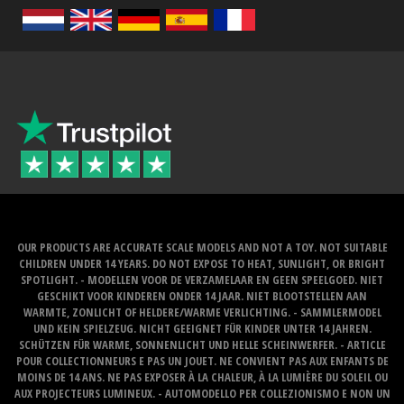
OUR PRODUCTS ARE ACCURATE SCALE MODELS AND NOT A TOY. NOT SUITABLE
CHILDREN UNDER 14 YEARS. DO NOT EXPOSE TO HEAT, SUNLIGHT, OR BRIGHT
SPOTLIGHT. - MODELLEN VOOR DE VERZAMELAAR EN GEEN SPEELGOED. NIET
GESCHIKT VOOR KINDEREN ONDER 14 JAAR. NIET BLOOTSTELLEN AAN
WARMTE, ZONLICHT OF HELDERE/WARME VERLICHTING. - SAMMLERMODEL
UND KEIN SPIELZEUG. NICHT GEEIGNET FÜR KINDER UNTER 14 JAHREN.
SCHÜTZEN FÜR WARME, SONNENLICHT UND HELLE SCHEINWERFER. - ARTICLE
POUR COLLECTIONNEURS E PAS UN JOUET. NE CONVIENT PAS AUX ENFANTS DE
MOINS DE 14 ANS. NE PAS EXPOSER À LA CHALEUR, À LA LUMIÈRE DU SOLEIL OU
AUX PROJECTEURS LUMINEUX. - AUTOMODELLO PER COLLEZIONISMO E NON UN