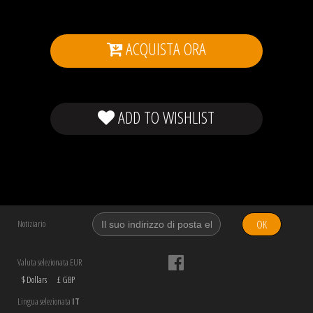
ACQUISTA ORA
ADD TO WISHLIST
OK
Notiziario
Valuta selezionata EUR
$ Dollars
£ GBP
Lingua selezionata
IT