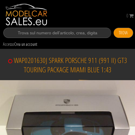
0
TROVA
Accesso
Crea un account
WAP0201630J SPARK PORSCHE 911 (991 II) GT3
TOURING PACKAGE MIAMI BLUE 1:43
Venduto