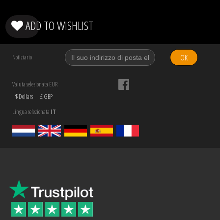
ADD TO WISHLIST
OK
Notiziario
Valuta selezionata EUR
$ Dollars
£ GBP
Lingua selezionata
IT