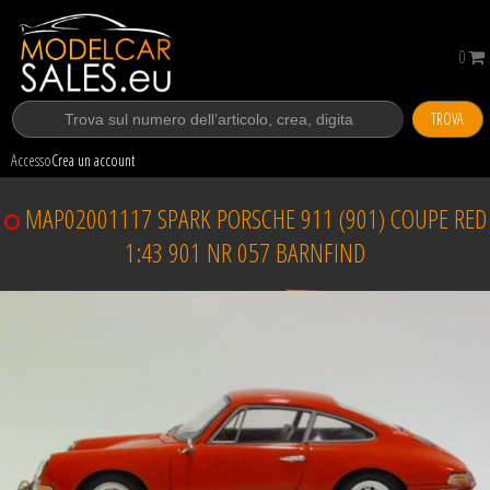
0
TROVA
Accesso
Crea un account
MAP02001117 SPARK PORSCHE 911 (901) COUPE RED
1:43 901 NR 057 BARNFIND
Venduto