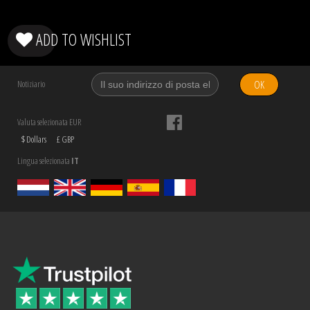
ADD TO WISHLIST
OK
Notiziario
Valuta selezionata EUR
$ Dollars
£ GBP
Lingua selezionata
IT