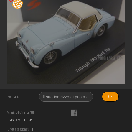
OK
Notiziario
Valuta selezionata EUR
$ Dollars
£ GBP
Lingua selezionata
IT