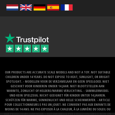
OUR PRODUCTS ARE ACCURATE SCALE MODELS AND NOT A TOY. NOT SUITABLE
CHILDREN UNDER 14 YEARS. DO NOT EXPOSE TO HEAT, SUNLIGHT, OR BRIGHT
SPOTLIGHT. - MODELLEN VOOR DE VERZAMELAAR EN GEEN SPEELGOED. NIET
GESCHIKT VOOR KINDEREN ONDER 14 JAAR. NIET BLOOTSTELLEN AAN
WARMTE, ZONLICHT OF HELDERE/WARME VERLICHTING. - SAMMLERMODEL
UND KEIN SPIELZEUG. NICHT GEEIGNET FÜR KINDER UNTER 14 JAHREN.
SCHÜTZEN FÜR WARME, SONNENLICHT UND HELLE SCHEINWERFER. - ARTICLE
POUR COLLECTIONNEURS E PAS UN JOUET. NE CONVIENT PAS AUX ENFANTS DE
MOINS DE 14 ANS. NE PAS EXPOSER À LA CHALEUR, À LA LUMIÈRE DU SOLEIL OU
AUX PROJECTEURS LUMINEUX. - AUTOMODELLO PER COLLEZIONISMO E NON UN