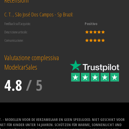
C. T. , São José Dos Campos - Sp Brazil:
Feedback sull’acquisto:
Positivo
Descrizione articolo:
Comunicazione:
Valutazione complessiva
ModelcarSales
4.8
/
5
T. - MODELLEN VOOR DE VERZAMELAAR EN GEEN SPEELGOED. NIET GESCHIKT VOOR
GNET FÜR KINDER UNTER 14 JAHREN. SCHÜTZEN FÜR WARME, SONNENLICHT UND