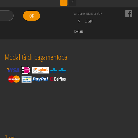
1
2
Valuta selezionata EUR
OK
$
£ GBP
Dollars
Modalità di pagamentoba
Tags