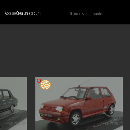
Accesso
Crea un account
Il tuo cestino è vuoto
Mostra solo I modelli disponibili
RIPRISTINA