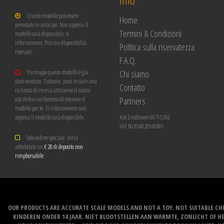
Questo modello può essere
Home
prenotato in anticipo. Non appena il
Termini & Condizioni
modello sarà disponibile, ti
informeremo. Prezzo e disponibilità
Politica sulla riservatezza
riservati.
F.A.Q.
Chi siamo
Purtroppo questo modello è già
stato venduto. Tuttavia, puoi inviare una
Contatto
richiesta di ricerca attraverso il nostro
Partners
sito Web e cercheremo di ottenere il
modello per te. Ti informeremo non
appena il modello sarà disponibile.
KvK Eindhoven 60715316
VAT NL854028948B01
Solo ordine speciale. Verrà
addebitato un
€ 20 di deposito non
rimpborsabile
.
OUR PRODUCTS ARE ACCURATE SCALE MODELS AND NOT A TOY. NOT SUITABLE CHI
KINDEREN ONDER 14 JAAR. NIET BLOOTSTELLEN AAN WARMTE, ZONLICHT OF H