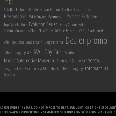
AutoBild Edition
20th Anniversary Edition
Car.tima Customized
Presentation
Porsche Exclusive
With Engine
j?germeister
Evolution Series
Top Gear Edition
Crazy Colours Edition
Cartima Customers Club
Plain Body
70 Years Porsche
#2 F1
Black interior
Dealer promo
vln
Deutsche Bundesbahn
Beige Interior
IAA - Toy Fair
24h Nurburgring VLN
Martini
Mullin Automotive Museum
Sport Auto Supertest 1999-2024
rothmans
Jaegermeister
Skandinavisk Modeltrafik
24h Nurburgring
F1
Daytona
LDREN UNDER 14 YEARS. DO NOT EXPOSE TO HEAT, SUNLIGHT, OR BRIGHT SPOTLIGH
ELDERE/WARME VERLICHTING. - SAMMLERMODEL UND KEIN SPIELZEUG. NICHT GEEI