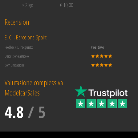
> 2 kg:
+ € 10,00
Recensioni
E. C. , Barcelona Spain:
Feedback sull’acquisto:
Positivo
Descrizione articolo:
Comunicazione:
Valutazione complessiva
ModelcarSales
4.8
/
5