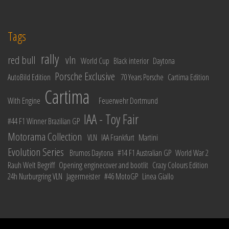
Tags
rally
red bull
vln
World Cup
Black interior
Daytona
Porsche Exclusive
AutoBild Edition
70 Years Porsche
Cartima Edition
Cartima
With Engine
Feuerwehr Dortmund
IAA - Toy Fair
#44 F1 Winner Brazilian GP
Motorama Collection
VLN
IAA Frankfurt
Martini
Evolution Series
Brumos Daytona
#14 F1 Australian GP
World War 2
Rauh Welt Begriff
Opening enginecover and bootlit
Crazy Colours Edition
24h Nurburgring VLN
Jagermeister
#46 MotoGP
Linea Giallo