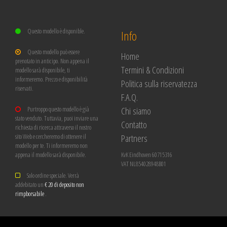
Questo modello è disponible.
Info
Questo modello può essere
Home
prenotato in anticipo. Non appena il
Termini & Condizioni
modello sarà disponibile, ti
informeremo. Prezzo e disponibilità
Politica sulla riservatezza
riservati.
F.A.Q.
Chi siamo
Purtroppo questo modello è già
stato venduto. Tuttavia, puoi inviare una
Contatto
richiesta di ricerca attraverso il nostro
Partners
sito Web e cercheremo di ottenere il
modello per te. Ti informeremo non
appena il modello sarà disponibile.
KvK Eindhoven 60715316
VAT NL854028948B01
Solo ordine speciale. Verrà
addebitato un
€ 20 di deposito non
rimpborsabile
.