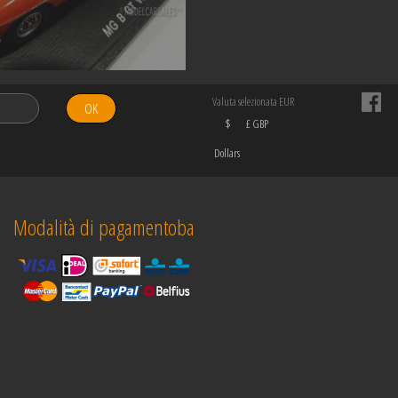
Valuta selezionata EUR
OK
$
£ GBP
Dollars
Modalità di pagamentoba