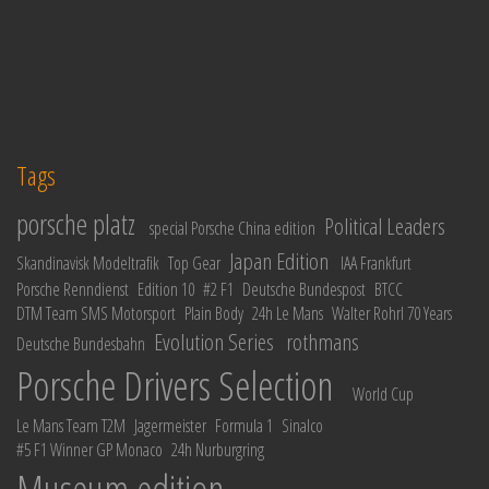
Tags
porsche platz
Political Leaders
special Porsche China edition
Japan Edition
Skandinavisk Modeltrafik
Top Gear
IAA Frankfurt
Porsche Renndienst
Edition 10
#2 F1
Deutsche Bundespost
BTCC
DTM Team SMS Motorsport
Plain Body
24h Le Mans
Walter Rohrl 70 Years
Evolution Series
rothmans
Deutsche Bundesbahn
Porsche Drivers Selection
World Cup
Le Mans Team T2M
Jagermeister
Formula 1
Sinalco
#5 F1 Winner GP Monaco
24h Nurburgring