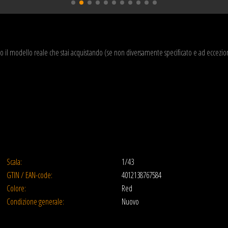
o il modello reale che stai acquistando (se non diversamente specificato e ad eccezi
Scala:
1/43
GTIN / EAN-code:
4012138767584
Colore:
Red
Condizione generale:
Nuovo