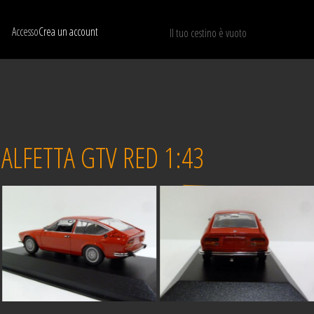
Accesso
Crea un account
Il tuo cestino è vuoto
Mostra solo I modelli disponibili
RIPRISTINA
LFETTA GTV RED 1:43
Venduto