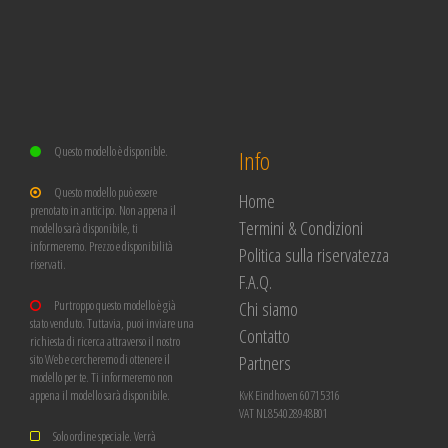
Questo modello è disponible.
Info
Questo modello può essere
Home
prenotato in anticipo. Non appena il
Termini & Condizioni
modello sarà disponibile, ti
informeremo. Prezzo e disponibilità
Politica sulla riservatezza
riservati.
F.A.Q.
Chi siamo
Purtroppo questo modello è già
stato venduto. Tuttavia, puoi inviare una
Contatto
richiesta di ricerca attraverso il nostro
Partners
sito Web e cercheremo di ottenere il
modello per te. Ti informeremo non
appena il modello sarà disponibile.
KvK Eindhoven 60715316
VAT NL854028948B01
Solo ordine speciale. Verrà