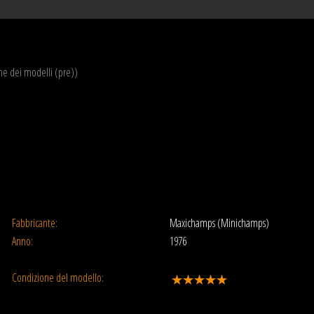
one dei modelli (pre))
Fabbricante:
Maxichamps (Minichamps)
Anno:
1976
Condizione del modello: