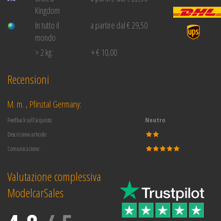
Kingdom
In tutto il
a partire dal € 29,50
mondo
> 2 kg:
+ € 10,00
Recensioni
M. m. , Pfinztal Germany:
Feedback sull’acquisto:
Neutro
Descrizione articolo:
Comunicazione:
Valutazione complessiva
ModelcarSales