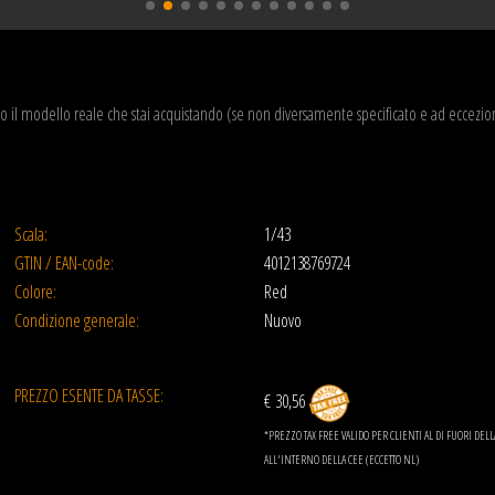
o il modello reale che stai acquistando (se non diversamente specificato e ad eccezi
Scala:
1/43
GTIN / EAN-code:
4012138769724
Colore:
Red
Condizione generale:
Nuovo
PREZZO ESENTE DA TASSE:
€ 30,56
*PREZZO TAX FREE VALIDO PER CLIENTI AL DI FUORI DE
ALL'INTERNO DELLA CEE (ECCETTO NL)