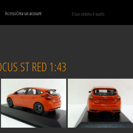
Accesso
Crea un account
Il tuo cestino è vuoto
Mostra solo I modelli disponibili
RIPRISTINA
CUS ST RED 1:43