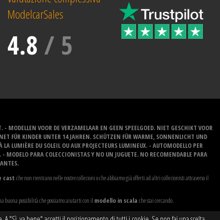
ModelcarSales
4.8
/
5
T. - MODELLEN VOOR DE VERZAMELAAR EN GEEN SPEELGOED. NIET GESCHIKT VOOR
GNET FÜR KINDER UNTER 14 JAHREN. SCHÜTZEN FÜR WARME, SONNENLICHT UND
 À LA LUMIÈRE DU SOLEIL OU AUX PROJECTEURS LUMINEUX. - AUTOMODELLO PER
O. - MODELO PARA COLECCIONISTAS Y NO UN JUGUETE. NO RECOMENDABLE PARA
LANTES.
e cast
che non rientrano nelle nostre collezioni o che abbiamo già offerti ad altri collezionisti attraverso il
na buona possibilità che possiamo aiutarti con il
modello in scala
che stai cercando.
"Sì, va bene" accetti il ​​posizionamento di tutti i cookie. Se non fai una scelta,