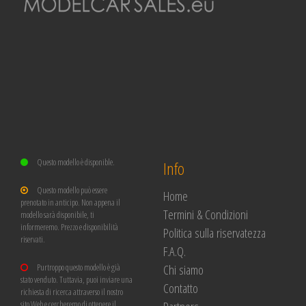
Questo modello è disponible.
Info
Questo modello può essere
Home
prenotato in anticipo. Non appena il
Termini & Condizioni
modello sarà disponibile, ti
informeremo. Prezzo e disponibilità
Politica sulla riservatezza
riservati.
F.A.Q.
Chi siamo
Purtroppo questo modello è già
stato venduto. Tuttavia, puoi inviare una
Contatto
richiesta di ricerca attraverso il nostro
sito Web e cercheremo di ottenere il