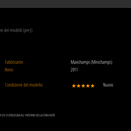
one dei modelli (pre))
Fabbricante:
Maxichamps (Minichamps)
Anno:
2011
Condizione del modello:
Nuovo
LLA CEE O CONSEGNA ALL'INTERNO DELLA COMUNITÀ