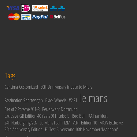
Tags
Car.tima Customized
50th Anniversary tribute to Miura
le mans
Faszination Sportwagen
Black Wheels
#2 F1
Set of 2 Porsche 911-R
Feuerwehr Dortmund
Exclusive GB Edition 40 Years 911 Turbo S
Red Bull
IAA Frankfurt
24h Nurburgring VLN
Le Mans Team T2M
VLN
Edition 10
MCW Exclusive
20th Anniversary Edition
F1 Test Silverstone 10th November 'Marlboro'