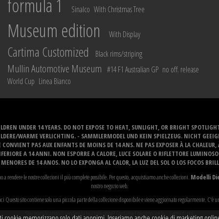
formula 1
Sinalco
With Christmas Tree
Museum edition
With Display
Cartima Customized
Black rims/striping
Mullin Automotive Museum
#14 F1 Australian GP
no off. release
World Cup
Linea Bianco
LDREN UNDER 14 YEARS. DO NOT EXPOSE TO HEAT, SUNLIGHT, OR BRIGHT SPOTLIGH
ELDERE/WARME VERLICHTING. - SAMMLERMODEL UND KEIN SPIELZEUG. NICHT GEEI
 CONVIENT PAS AUX ENFANTS DE MOINS DE 14 ANS. NE PAS EXPOSER À LA CHALEUR,
ERIORE A 14 ANNI. NON ESPORRE A CALORE, LUCE SOLARE O RIFLETTORE LUMINOS
MENORES DE 14 ANOS. NO LO EXPONGA AL CALOR, LA LUZ DEL SOL O LOS FOCOS BRIL
o a rendere le nostre collezioni il più complete possibile. Per questo, acquistiamo anche collezioni.
Modelli Di
nostro negozio web.
i Questo sito contiene solo una piccola parte della collezione disponibile e viene aggiornato regolarmente. C'è u
Stai pianificando di vendere la tua collezione? Contattaci per scoprire le...
Leggi di più
ti cookie memorizzano solo dati anonimi. Inseriamo anche cookie di marketing online. A 