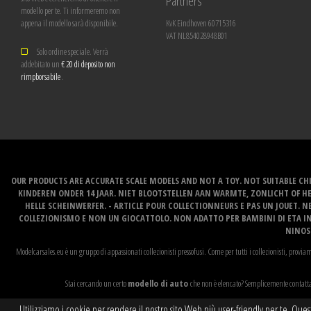
Partners
modello per te. Ti informeremo non
appena il modello sarà disponibile.
KvK Eindhoven 60715316
VAT NL854028948B01
Solo ordine speciale. Verrà
addebitato un
€ 20 di deposito non
rimpborsabile
.
OUR PRODUCTS ARE ACCURATE SCALE MODELS AND NOT A TOY. NOT SUITABLE CHI
KINDEREN ONDER 14 JAAR. NIET BLOOTSTELLEN AAN WARMTE, ZONLICHT OF H
HELLE SCHEINWERFER. - ARTICLE POUR COLLECTIONNEURS E PAS UN JOUET. NE
COLLEZIONISMO E NON UN GIOCATTOLO. NON ADATTO PER BAMBINI DI ETA INF
NINOS 
Modelcarsales.eu è un gruppo di appassionati collezionisti pressofusi. Come per tutti i collezionisti, proviam
Stai cercando un certo
modello di auto
che non è elencato? Semplicemente contattac
Utilizziamo i cookie per rendere il nostro sito Web più user-friendly per te. Ques