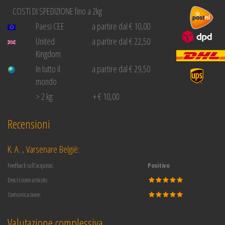
COSTI DI SPEDIZIONE fino a 2kg
Paesi CEE
a partire dal € 10,00
United
a partire dal € 22,50
Kingdom
In tutto il
a partire dal € 29,50
mondo
> 2 kg:
+ € 10,00
Recensioni
K. A. , Varsenare België:
Feedback sull’acquisto:
Positivo
Descrizione articolo:
Comunicazione:
Valutazione complessiva