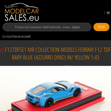
0
TROVA
Accesso
Crea un account
F12TDFSE1 MR COLLECTION MODELS FERRARI F12 TDF
BABY BLUE (AZZURRO DINO) W/ YELLOW 1:43
Venduto