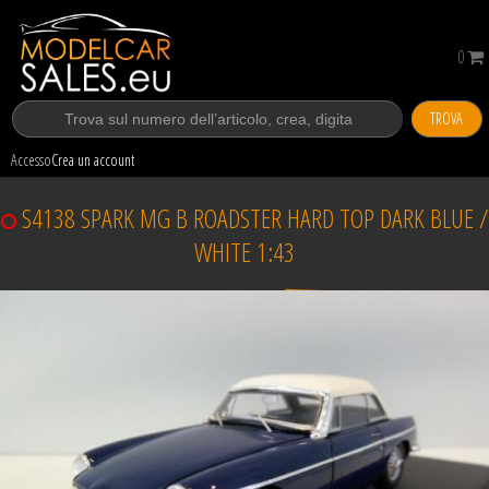
0
TROVA
Accesso
Crea un account
S4138 SPARK MG B ROADSTER HARD TOP DARK BLUE /
WHITE 1:43
Venduto