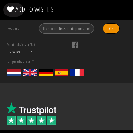
ADD TO WISHLIST
OK
Notiziario
Valuta selezionata EUR
$ Dollars
£ GBP
Lingua selezionata
IT