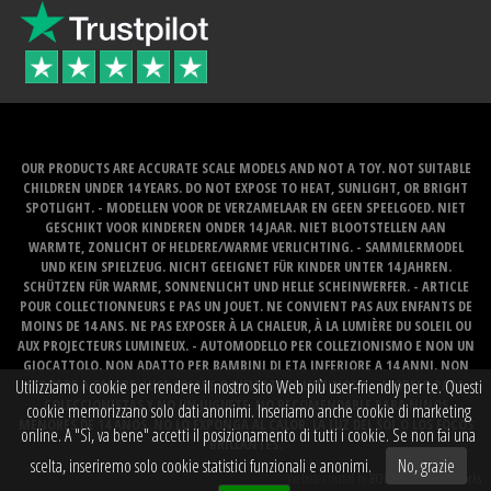
OUR PRODUCTS ARE ACCURATE SCALE MODELS AND NOT A TOY. NOT SUITABLE
CHILDREN UNDER 14 YEARS. DO NOT EXPOSE TO HEAT, SUNLIGHT, OR BRIGHT
SPOTLIGHT. - MODELLEN VOOR DE VERZAMELAAR EN GEEN SPEELGOED. NIET
GESCHIKT VOOR KINDEREN ONDER 14 JAAR. NIET BLOOTSTELLEN AAN
WARMTE, ZONLICHT OF HELDERE/WARME VERLICHTING. - SAMMLERMODEL
UND KEIN SPIELZEUG. NICHT GEEIGNET FÜR KINDER UNTER 14 JAHREN.
SCHÜTZEN FÜR WARME, SONNENLICHT UND HELLE SCHEINWERFER. - ARTICLE
POUR COLLECTIONNEURS E PAS UN JOUET. NE CONVIENT PAS AUX ENFANTS DE
MOINS DE 14 ANS. NE PAS EXPOSER À LA CHALEUR, À LA LUMIÈRE DU SOLEIL OU
AUX PROJECTEURS LUMINEUX. - AUTOMODELLO PER COLLEZIONISMO E NON UN
GIOCATTOLO. NON ADATTO PER BAMBINI DI ETA INFERIORE A 14 ANNI. NON
Utilizziamo i cookie per rendere il nostro sito Web più user-friendly per te. Questi
ESPORRE A CALORE, LUCE SOLARE O RIFLETTORE LUMINOSO. - MODELO PARA
COLECCIONISTAS Y NO UN JUGUETE. NO RECOMENDABLE PARA NINOS
cookie memorizzano solo dati anonimi. Inseriamo anche cookie di marketing
MENORES DE 14 ANOS. NO LO EXPONGA AL CALOR, LA LUZ DEL SOL O LOS FOCOS
online. A "Sì, va bene" accetti il ​​posizionamento di tutti i cookie. Se non fai una
BRILLANTES.
scelta, inseriremo solo cookie statistici funzionali e anonimi.
No, grazie
Website created by
BOMS creative web works