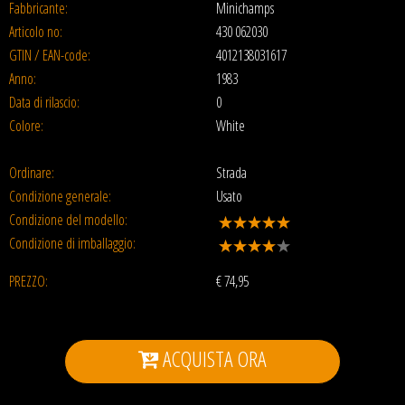
Fabbricante:
Minichamps
Articolo no:
430 062030
GTIN / EAN-code:
4012138031617
Anno:
1983
Data di rilascio:
0
Colore:
White
Ordinare:
Strada
Condizione generale:
Usato
Condizione del modello:
Condizione di imballaggio:
PREZZO:
€
74,95
ACQUISTA ORA