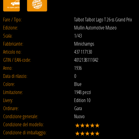
Fare / Tipo:
Talbot Talbot Lago T 26-ss Grand Prix
Edizione:
Mullin Automotive Museo
Scala:
1/43
Fabbricante:
Minichamps
Articolo no:
437 117130
GTIN / EAN-code:
4012138111042
Anno:
1936
Data di rilascio:
0
Colore:
Blue
Limitazione:
1948 pezzi
Livery:
Edition 10
Ordinare:
Gara
Condizione generale:
Nuovo
Condizione del modello:
Condizione di imballaggio: