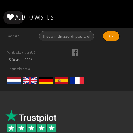
ADD TO WISHLIST
OK
Notiziario
Valuta selezionata EUR
$ Dollars
£ GBP
Lingua selezionata
IT