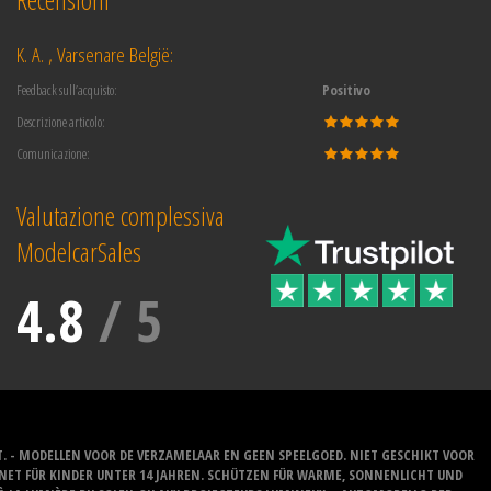
K. A. , Varsenare België:
Feedback sull’acquisto:
Positivo
Descrizione articolo:
Comunicazione:
Valutazione complessiva
ModelcarSales
4.8
/
5
T. - MODELLEN VOOR DE VERZAMELAAR EN GEEN SPEELGOED. NIET GESCHIKT VOOR
GNET FÜR KINDER UNTER 14 JAHREN. SCHÜTZEN FÜR WARME, SONNENLICHT UND