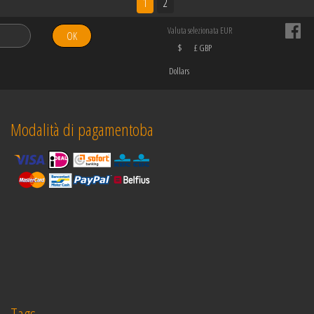
1
2
Valuta selezionata EUR
OK
$
£ GBP
Dollars
Modalità di pagamentoba
Tags