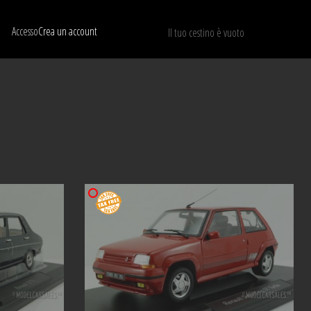
Accesso
Crea un account
Il tuo cestino è vuoto
Mostra solo I modelli disponibili
RIPRISTINA