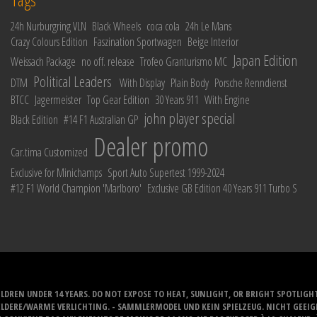
24h Nurburgring VLN
Black Wheels
coca cola
24h Le Mans
Crazy Colours Edition
Faszination Sportwagen
Beige Interior
Japan Edition
Weissach Package
no off. release
Trofeo Granturismo MC
Political Leaders
DTM
With Display
Plain Body
Porsche Renndienst
BTCC
Jagermeister
Top Gear Edition
30 Years 911
With Engine
john player special
Black Edition
#14 F1 Australian GP
Dealer promo
Car.tima Customized
Exclusive for Minichamps
Sport Auto Supertest 1999-2024
#12 F1 World Champion 'Marlboro'
Exclusive GB Edition 40 Years 911 Turbo S
LDREN UNDER 14 YEARS. DO NOT EXPOSE TO HEAT, SUNLIGHT, OR BRIGHT SPOTLIGH
ELDERE/WARME VERLICHTING. - SAMMLERMODEL UND KEIN SPIELZEUG. NICHT GEEI