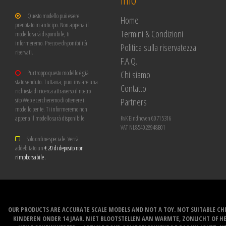
Questo modello può essere
Home
prenotato in anticipo. Non appena il
Termini & Condizioni
modello sarà disponibile, ti
informeremo. Prezzo e disponibilità
Politica sulla riservatezza
riservati.
F.A.Q.
Chi siamo
Purtroppo questo modello è già
stato venduto. Tuttavia, puoi inviare una
Contatto
richiesta di ricerca attraverso il nostro
Partners
sito Web e cercheremo di ottenere il
modello per te. Ti informeremo non
appena il modello sarà disponibile.
KvK Eindhoven 60715316
VAT NL854028948B01
Solo ordine speciale. Verrà
addebitato un
€ 20 di deposito non
rimpborsabile
.
OUR PRODUCTS ARE ACCURATE SCALE MODELS AND NOT A TOY. NOT SUITABLE CHI
KINDEREN ONDER 14 JAAR. NIET BLOOTSTELLEN AAN WARMTE, ZONLICHT OF H