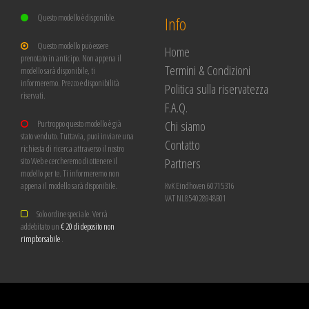
Questo modello è disponible.
Info
Questo modello può essere
Home
prenotato in anticipo. Non appena il
Termini & Condizioni
modello sarà disponibile, ti
informeremo. Prezzo e disponibilità
Politica sulla riservatezza
riservati.
F.A.Q.
Chi siamo
Purtroppo questo modello è già
stato venduto. Tuttavia, puoi inviare una
Contatto
richiesta di ricerca attraverso il nostro
Partners
sito Web e cercheremo di ottenere il
modello per te. Ti informeremo non
appena il modello sarà disponibile.
KvK Eindhoven 60715316
VAT NL854028948B01
Solo ordine speciale. Verrà
addebitato un
€ 20 di deposito non
rimpborsabile
.