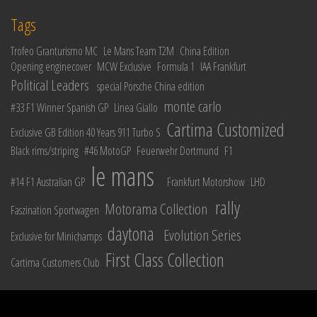
Tags
Trofeo Granturismo MC
Le Mans Team T2M
China Edition
Opening enginecover
MCW Exclusive
Formula 1
IAA Frankfurt
Political Leaders
special Porsche China edition
monte carlo
#33 F1 Winner Spanish GP
Linea Giallo
Cartima Customized
Exclusive GB Edition 40 Years 911 Turbo S
Black rims/striping
#46 MotoGP
Feuerwehr Dortmund
F1
le mans
#14 F1 Australian GP
Frankfurt Motorshow
LHD
rally
Motorama Collection
Faszination Sportwagen
daytona
Evolution Series
Exclusive for Minichamps
First Class Collection
Cartima Customers Club