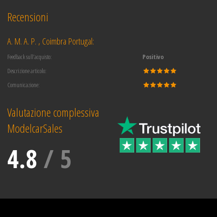
Recensioni
A. M. A. P. , Coimbra Portugal:
Feedback sull’acquisto:
Positivo
Descrizione articolo:
Comunicazione:
Valutazione complessiva
ModelcarSales
4.8
/
5