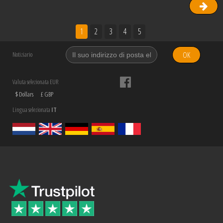
1
2
3
4
5
OK
Notiziario
Valuta selezionata EUR
$ Dollars
£ GBP
Lingua selezionata
IT