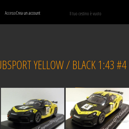
Accesso
Crea un account
Il tuo cestino è vuoto
Mostra solo I modelli disponibili
RIPRISTINA
BSPORT YELLOW / BLACK 1:43 #4
Venduto