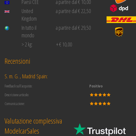
Paesi CEE
a partire dal € 10,00
United
a partire dal € 22,50
Kingdom
In tutto il
a partire dal € 29,50
mondo
> 2 kg:
+ € 10,00
Recensioni
S. m. G. , Madrid Spain:
Feedback sull’acquisto:
Positivo
Descrizione articolo:
Comunicazione:
Valutazione complessiva
ModelcarSales