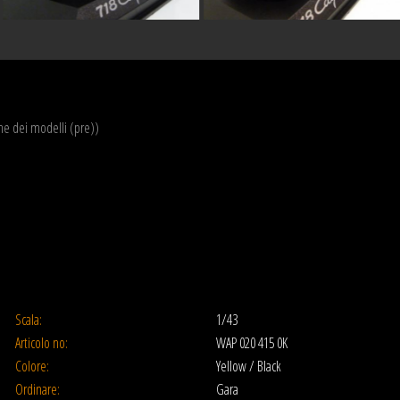
one dei modelli (pre))
Scala:
1/43
Articolo no:
WAP 020 415 0K
Colore:
Yellow / Black
Ordinare:
Gara