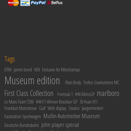
Tags
DTM
james bond
VLN
Exclusive for Minichamps
Museum edition
Plain Body
Trofeo Granturismo MC
First Class Collection
marlboro
Formula 1
#46 MotoGP
Le Mans Team T2M
#44 F1 Winner Brazilian GP
30 Years 911
Frankfurt Motorshow
Gulf
With display
Sinalco
Jaegermeister
Mullin Automotive Museum
Faszination Sportwagen
john player special
Deutsche Bundesbahn