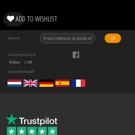
ADD TO WISHLIST
OK
Notiziario
Valuta selezionata EUR
$ Dollars
£ GBP
Lingua selezionata
IT