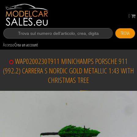
0
TROVA
Accesso
Crea un account
WAP0200230T911 MINICHAMPS PORSCHE 911
(992.2) CARRERA S NORDIC GOLD METALLIC 1:43 WITH
CHRISTMAS TREE
Venduto